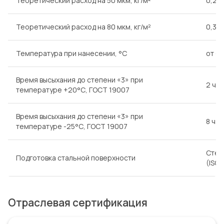
Теоретический расход на 50 мкм, кг/м²
0,20
Теоретический расход на 80 мкм, кг/м²
0,32
Температура при нанесении, °С
от -2
Время высыхания до степени «3» при
2 ча
температуре +20°С, ГОСТ 19007
Время высыхания до степени «3» при
8 ча
температуре -25°С, ГОСТ 19007
Степ
Подготовка стальной поверхности
(ISO 
Отраслевая сертификация