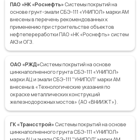
ПАО «НК «Роснефть»
Системы покрытий на
основе грунт-эмали СБЭ-111 «УНИПОЛ» марки АМ
внесены в перечень рекомендованных к
применению при строительстве объектов
нефтепереработки ПАО «НК «Роснефть» систем
АКЗ и ОГЗ.
ОАО «РЖД»
Системы покрытий на основе
цинкнаполненного грунта СБЭ-111 «УНИПОЛ»
марки АЦ и эмали СБЭ-111 "УНИПОЛ" марки АМ
внесены в «Технологические указания по
окраске металлических конструкций
железнодорожных мостов» (АО «ВНИИЖТ»).
ГК «Трансстрой»
Системы покрытий на основе
цинкнаполненного грунта СБЭ-111 «УНИПОЛ»
марки АЦ и эмали СБЭ-111 "УНИПОЛ" марки АМ