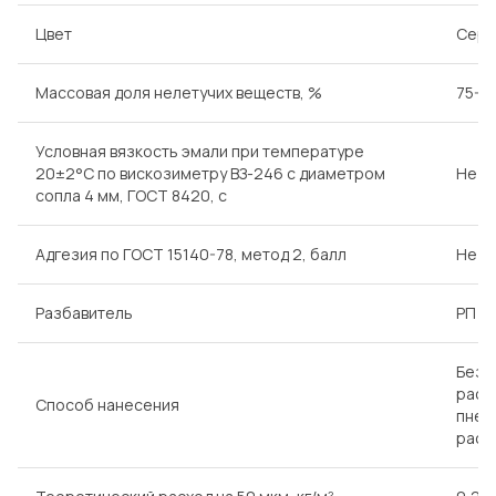
Цвет
Серы
Массовая доля нелетучих веществ, %
75-8
Условная вязкость эмали при температуре
20±2°С по вискозиметру ВЗ-246 с диаметром
Не м
сопла 4 мм, ГОСТ 8420, с
Адгезия по ГОСТ 15140-78, метод 2, балл
Не б
Разбавитель
РП
Безв
расп
Способ нанесения
пнев
расп