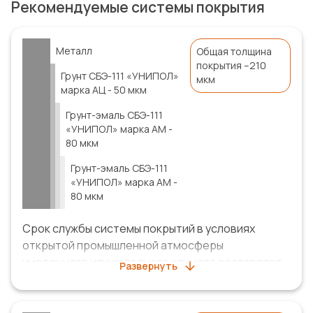
Рекомендуемые системы покрытия
Металл
Общая толщина
покрытия –210
Грунт СБЭ-111 «УНИПОЛ»
мкм
марка АЦ
-
50 мкм
Грунт-эмаль СБЭ-111
«УНИПОЛ»
марка АМ
-
80 мкм
Грунт-эмаль СБЭ-111
«УНИПОЛ»
марка АМ
-
80 мкм
Срок службы системы покрытий в условиях
открытой промышленной атмосферы
умеренного или холодного климата составляет
Развернуть
35 лет (заключение ООО НПО
«Лакокраспокрытие», испытания по ГОСТ 9.401,
метод 6), в условиях открытой атмосферы