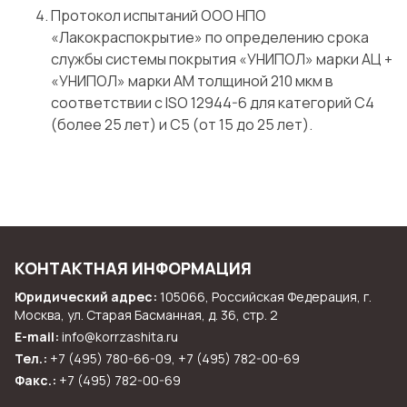
Протокол испытаний ООО НПО
«Лакокраспокрытие» по определению срока
службы системы покрытия «УНИПОЛ» марки АЦ +
«УНИПОЛ» марки АМ толщиной 210 мкм в
соответствии с ISO 12944-6 для категорий С4
(более 25 лет) и С5 (от 15 до 25 лет).
КОНТАКТНАЯ ИНФОРМАЦИЯ
Юридический адрес:
105066, Российская Федерация, г.
Москва, ул. Старая Басманная, д. 36, стр. 2
E-mail:
info@korrzashita.ru
Тел.:
+7 (495) 780-66-09, +7 (495) 782-00-69
Факс.:
+7 (495) 782-00-69